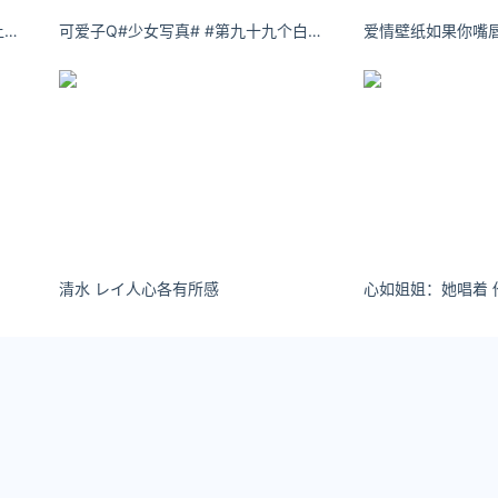
时光流逝得太久，久到会忘记曾经让我执着的爱。
可爱子Q#少女写真# #第九十九个白日梦#
SaaS 及 to B 上市软件公司的重要支出方向。
级后，覆盖全国市场发生的差旅费、市场费用增加较多，销售费用为
属各项支出中增速最快的一项。
2 亿元，同比增长 14.5%，该项费用占营业额的比重为 40.8
清水 レイ人心各有所感
各自纵向比较的话，普遍呈下降趋势，一定程度上反映了软件厂