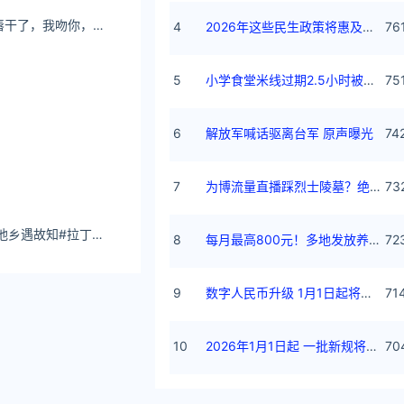
爱情壁纸如果你嘴唇干了，我吻你，不要上唇膏占了你便宜。
4
2026年这些民生政策将惠及百姓
76
5
小学食堂米线过期2.5小时被罚5万
75
 27.43 亿
6
解放军喊话驱离台军 原声曝光
74
7
为博流量直播踩烈士陵墓？绝不姑息
73
%。微盟的广告流量
心如姐姐：她唱着 他乡遇故知#拉丁舞 #抖音热门舞蹈计划 #探窗 #心如姐姐
8
每月最高800元！多地发放养老消费券
72
9
数字人民币升级 1月1日起将计付利息
71
10
2026年1月1日起 一批新规将施行
70
商对当前市场环