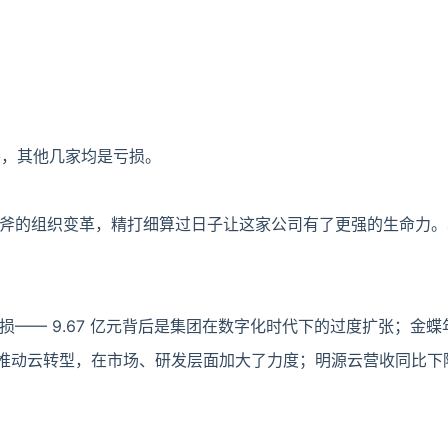
之外，其他几家均是亏损。
斧的组织变革，精打细算过日子让这家公司有了更强的生命力。
损—— 9.67 亿元背后是集团在数字化时代下的过度扩张；金
续推动云转型，在市场、研发层面加大了力度；明源云营收同比下降 