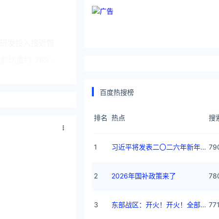
研发投入接近营
额比重约 26%，
百度热搜榜
排名
热点
搜
营收比重约
1
习近平将发表二〇二六年新年贺词
79
研发开支下降；明
2
2026年国补政策来了
78
3
东部战区：开火！开火！全部命中！
77