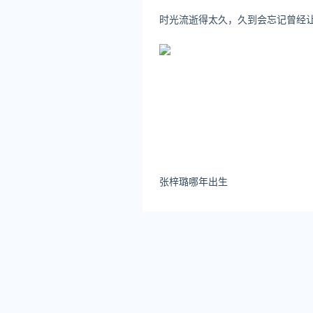
市场营销和销售费用依然是很多 
比如，用友在行业化组织模式升
元，同比增加 22.7% ，
金蝶的销售及推广费用为 23.
成本占了销售成本的 17.1%。
张梓璐哪年出生
公司整体费用支出下降
在费用支出层面，这几家公司
境的谨慎态度。