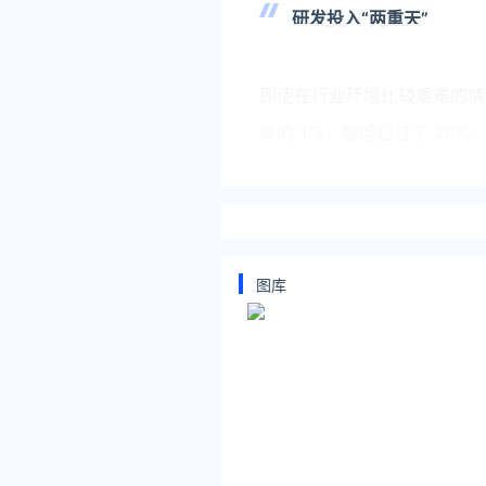
研发投入“两重天”
即使在行业环境比较艰难的情
收的 1/3，增幅超过了 2
增幅为 3.5%。
微盟、有赞、明源云在研发上
图库
微盟 2023 年度研发开支总
26.5%；有赞在研发上的
源云的研发费用为 6.4亿元，同
销售及市场推广费用居高