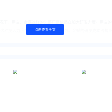
况下，用友、金蝶这样的头部厂商依然在加大研发力度。用友的
点击查看全文
0%，这种投入力度在行业里面也是屈指可数。金蝶的研发成本占营业
均有大幅收紧。
额约为 5.9 亿元，比上一年度减少了约 28%，研发投入占当年
投入占比较低，集团通过优化组织架构，减少研发人员成本，导致
比下降 21.3%。
不下