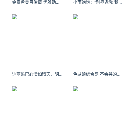
*文章为作者独立观点，不代表 爱尖刀 立场
金泰希美目传情 优雅动人裙装系列气质写真照片
小雨饱饱：“别靠近我 我太有趣了 真的怕你没救的爱上我”#kisskiss
本文由
腾讯云安全
发表，转载此文章须经作者同意，并请附
上出处( 爱尖刀 )及本页链接。
原文链接 https://www.ijiandao.com/safe/it/277173.html
远程代码执行
云安全
Exim
CVE-2019-10149
CVE
迪丽热巴心情如晴天，明媚又灿烂。
色姑娘综合网 不会哭的是怪物，只会哭的是废物