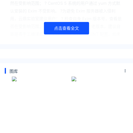
然在受影响范围； ? CentOS 5 系统的用户通过 yum 方式默
认安装的 Exim 不受影响。 ?为避免 Exim 服务器被入侵利
用，云鼎实验室建议用户： ? 检查自身 Exim 版本号，查看是
否在受影响范围； ? 如 Exim 为 4.8.7之前的老版本，建议自
点击查看全文
查是否手工编译启用了 EXPERIMENTAL_EVENT 配置，如未
启用，则不受影响； ? 如 Exim 为较新版本且在受影响范围，
建议及时升级更新进行防护。
【漏洞参考】
[1]官方通告：
图库
http://www.exim.org/static/doc/security/CVE-2019-
10149.txt [2]社区参考：
https://bugzilla.redhat.com/show_bug.cgi?id=1715237
关注公众号：拾黑（shiheibook）了解更多
[广告]赞助链接：
四季很好，只要有你，文娱排行榜：https://www.yaopaimin
g.com/
让资讯触达的更精准有趣：https://www.0xu.cn/