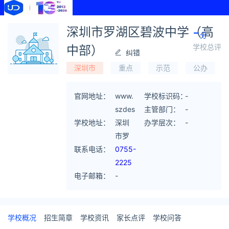
-
深圳市罗湖区碧波中学（高
分
学校总评
中部）
纠错
深圳市
重点
示范
公办
官网地址：
www.
学校标识码：
-
szdes
主管部门：
-
学校地址：
y.com
深圳
办学层次：
-
市罗
联系电话：
湖区
0755-
爱国
2225
电子邮箱：
路
3137
-
3002
2225
号
3237
（高
学校概况
招生简章
学校资讯
家长点评
学校问答
中部