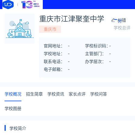
-
重庆市江津聚奎中学
纠错
分
学校总评
重庆市
官网地址：
-
学校标识码：
-
学校地址：
-
主管部门：
-
联系电话：
-
办学层次：
-
电子邮箱：
-
学校概况
招生简章
学校资讯
家长点评
学校问答
学校图册
学校简介