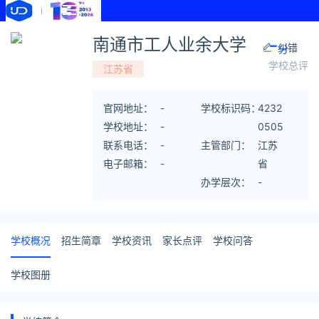
-
南通市工人业余大学
纠错
分
学校总评
江苏省
官网地址：
-
学校标识码：
4232
学校地址：
-
0505
联系电话：
-
主管部门：
04
江苏
电子邮箱：
-
省
办学层次：
-
学校概况
招生简章
学校资讯
家长点评
学校问答
学校图册