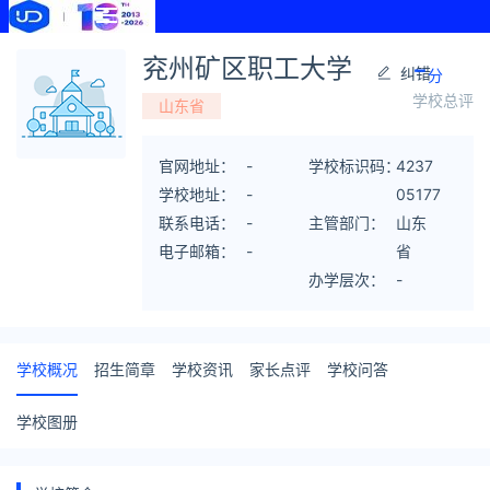
-
兖州矿区职工大学
纠错
分
学校总评
山东省
官网地址：
-
学校标识码：
4237
学校地址：
-
05177
联系电话：
-
主管部门：
7
山东
电子邮箱：
-
省
办学层次：
-
学校概况
招生简章
学校资讯
家长点评
学校问答
学校图册