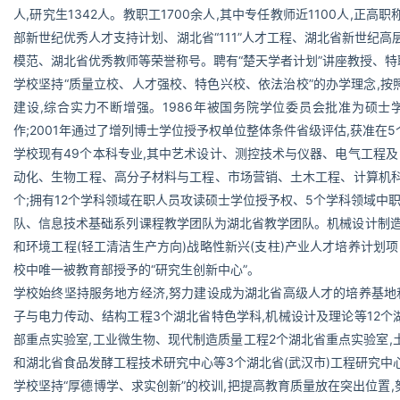
人,研究生1342人。教职工1700余人,其中专任教师近1100人,正
部新世纪优秀人才支持计划、湖北省“111”人才工程、湖北省新世纪高
模范、湖北省优秀教师等荣誉称号。聘有“楚天学者计划”讲座教授、特
学校坚持“质量立校、人才强校、特色兴校、依法治校”的办学理念,按照
建设,综合实力不断增强。1986年被国务院学位委员会批准为硕士
作;2001年通过了增列博士学位授予权单位整体条件省级评估,获准在
学校现有49个本科专业,其中艺术设计、测控技术与仪器、电气工程
动化、生物工程、高分子材料与工程、市场营销、土木工程、计算机科学
个;拥有12个学科领域在职人员攻读硕士学位授予权、5个学科领域
队、信息技术基础系列课程教学团队为湖北省教学团队。机械设计制造
和环境工程(轻工清洁生产方向)战略性新兴(支柱)产业人才培养计划
校中唯一被教育部授予的“研究生创新中心”。
学校始终坚持服务地方经济,努力建设成为湖北省高级人才的培养基地
子与电力传动、结构工程3个湖北省特色学科,机械设计及理论等12个
部重点实验室,工业微生物、现代制造质量工程2个湖北省重点实验室,
和湖北省食品发酵工程技术研究中心等3个湖北省(武汉市)工程研究中
学校坚持“厚德博学、求实创新”的校训,把提高教育质量放在突出位置