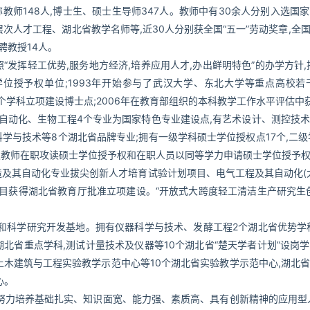
高职称教师148人,博士生、硕士生导师347人。教师中有30余人分别入选
层次人才工程、湖北省教学名师等,近30人分别获全国“五一”劳动奖章,全
聘教授14人。
“发挥轻工优势,服务地方经济,培养应用人才,办出鲜明特色”的办学方针,
学位授予权单位;1993年开始参与了武汉大学、东北大学等重点高校
5个学科立项建设博士点;2006年在教育部组织的本科教学工作水平评估中
及自动化、生物工程4个专业为国家特色专业建设点,有艺术设计、测控技
与技术等8个湖北省品牌专业;拥有一级学科硕士学位授权点17个,二级
中职教师在职攻读硕士学位授予权和在职人员以同等学力申请硕士学位授予
及其自动化专业拔尖创新人才培育试验计划项目、电气工程及其自动化(
项目获得湖北省教育厅批准立项建设。“开放式大跨度轻工清洁生产研究生
和科学研究开发基地。拥有仪器科学与技术、发酵工程2个湖北省优势学
湖北省重点学科,测试计量技术及仪器等10个湖北省“楚天学者计划”设岗
土木建筑与工程实验教学示范中心等10个湖北省实验教学示范中心,湖北
心。
,努力培养基础扎实、知识面宽、能力强、素质高、具有创新精神的应用型