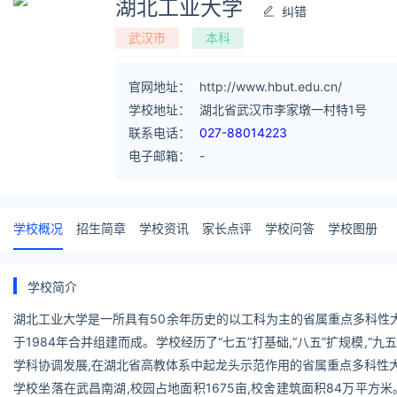
湖北工业大学
纠错
武汉市
本科
官网地址：
http://www.hbut.edu.cn/
学校地址：
湖北省武汉市李家墩一村特1号
联系电话：
027-88014223
电子邮箱：
-
学校概况
招生简章
学校资讯
家长点评
学校问答
学校图册
学校简介
湖北工业大学是一所具有50余年历史的以工科为主的省属重点多科性大学
于1984年合并组建而成。学校经历了“七五”打基础,“八五”扩规模,“九
学科协调发展,在湖北省高教体系中起龙头示范作用的省属重点多科性
学校坐落在武昌南湖,校园占地面积1675亩,校舍建筑面积84万平方