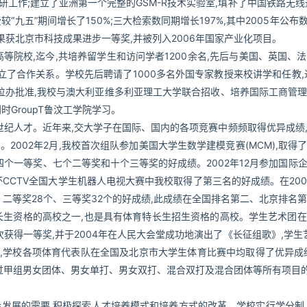
科研工作;建立了亚洲第一个完整的GSM-R技术实验室,填补了中国铁路无
九五”期间增长了150%;三大检索数同期增长197%,其中2005年公布数
科研成果获北京市科技成果进步一等奖,并被列入2006年国家产业化项目。
院校,迄今,共培养留学生和访问学者1200余名,先后与美国、英国、
立了合作关系。学校先后聘请了1000多名外国专家教授来校讲学和任教,
位办批准,我校与澳大利亚维多利亚理工大学联合招收、培养国际工商管
GroupT鲁汶工学院学习。
世纪人才。近年来,交大学子在国际、国内的各项竞赛中频频取得优异成绩
。2002年2月,我校首次组队参加美国大学生数学建模竞赛(MCM),取
个一等奖、七个二等奖和十个三等奖的好成绩。2002年12月参加国际
杯CCTV全国大学生机器人电视大赛中我校取得了第三名的好成绩。在200
、二等奖28个、三等奖32个的好成绩,此成绩在全国排名第二、北京排名
长生资格的高校之一,也是具有体育特长生招生资格的高校。学生艺术团
得一等奖,并于2004年在人民大会堂成功地演出了《长征组歌》,学生艺
,学校各项体育代表队在全国及北京市大学生体育比赛中均取得了优异成
甲组男女团体、男女单打、男女双打、混合双打及混合团体等所有项目的冠
会发展的需要,积极探索人才培养模式和培养方式的改革。学校实行学分制