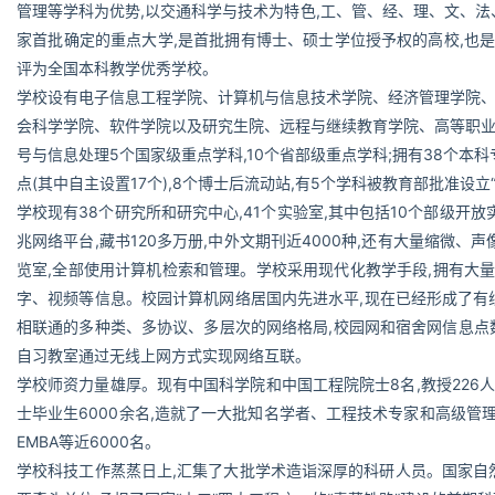
管理等学科为优势,以交通科学与技术为特色,工、管、经、理、文、法
家首批确定的重点大学,是首批拥有博士、硕士学位授予权的高校,也是首
评为全国本科教学优秀学校。
学校设有电子信息工程学院、计算机与信息技术学院、经济管理学院
会科学学院、软件学院以及研究生院、远程与继续教育学院、高等职
号与信息处理5个国家级重点学科,10个省部级重点学科;拥有38个本科专业
点(其中自主设置17个),8个博士后流动站,有5个学科被教育部批准设
学校现有38个研究所和研究中心,41个实验室,其中包括10个部级开
兆网络平台,藏书120多万册,中外文期刊近4000种,还有大量缩微
览室,全部使用计算机检索和管理。学校采用现代化教学手段,拥有大
字、视频等信息。校园计算机网络居国内先进水平,现在已经形成了有线网
相联通的多种类、多协议、多层次的网络格局,校园网和宿舍网信息点数
自习教室通过无线上网方式实现网络互联。
学校师资力量雄厚。现有中国科学院和中国工程院院士8名,教授226人
士毕业生6000余名,造就了一大批知名学者、工程技术专家和高级管理
EMBA等近6000名。
学校科技工作蒸蒸日上,汇集了大批学术造诣深厚的科研人员。国家自然科