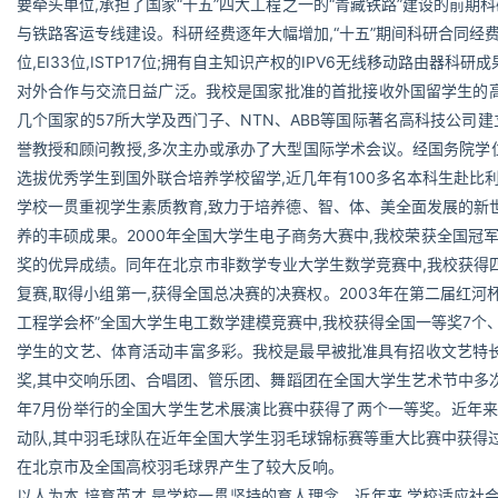
要牵头单位,承担了国家“十五”四大工程之一的“青藏铁路”建设的前期
与铁路客运专线建设。科研经费逐年大幅增加,“十五”期间科研合同经费较“
位,EI33位,ISTP17位;拥有自主知识产权的IPV6无线移动路由器
对外合作与交流日益广泛。我校是国家批准的首批接收外国留学生的高等
几个国家的57所大学及西门子、NTN、ABB等国际著名高科技公司建
誉教授和顾问教授,多次主办或承办了大型国际学术会议。经国务院学
选拔优秀学生到国外联合培养学校留学,近几年有100多名本科生赴比利时
学校一贯重视学生素质教育,致力于培养德、智、体、美全面发展的新
养的丰硕成果。2000年全国大学生电子商务大赛中,我校荣获全国冠军
奖的优异成绩。同年在北京市非数学专业大学生数学竞赛中,我校获得四
复赛,取得小组第一,获得全国总决赛的决赛权。2003年在第二届红河
工程学会杯”全国大学生电工数学建模竞赛中,我校获得全国一等奖7个
学生的文艺、体育活动丰富多彩。我校是最早被批准具有招收文艺特
奖,其中交响乐团、合唱团、管乐团、舞蹈团在全国大学生艺术节中多次获
年7月份举行的全国大学生艺术展演比赛中获得了两个一等奖。近年来
动队,其中羽毛球队在近年全国大学生羽毛球锦标赛等重大比赛中获得过
在北京市及全国高校羽毛球界产生了较大反响。
以人为本,培育英才,是学校一贯坚持的育人理念。近年来,学校适应社