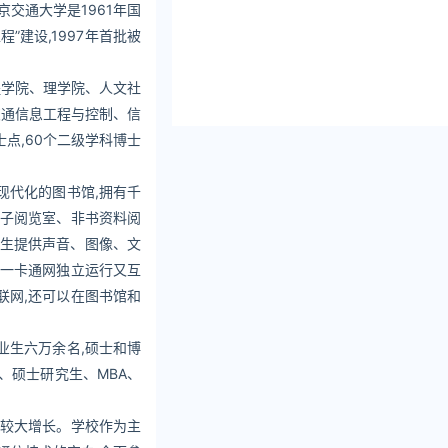
交通大学是1961年国
”建设,1997年首批被
程学院、理学院、人文社
交通信息工程与控制、信
士点,60个二级学科博士
现代化的图书馆,拥有千
电子阅览室、非书资料阅
学生提供声音、图像、文
和一卡通网独立运行又互
联网,还可以在图书馆和
业生六万余名,硕士和博
士、硕士研究生、MBA、
有较大增长。学校作为主