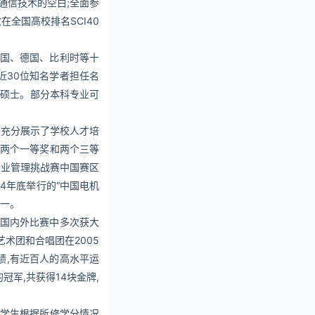
线通信技术的空白;全面参
在全国高校排名SCI40
法国、德国、比利时等十
近30位知名学者担任名
理硕士。部分本科专业可
,充分展示了学校人才培
得了两个一等奖和两个三等
企业管理挑战赛中国赛区
4年底举行的“中国电机
第一。
在国内外比赛中多次获大
术团和合唱团在2005
绩,有近百人的高水平运
军,共获得14块金牌,
,学生根据所修学分情况