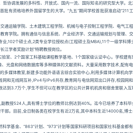
、哲协调发展的多科性、开放式、国内一流、国际知名的研究型大学。北京
批有资格培养外国留学生的大学。“九五”期间学校首批获准启动“211工程
、交通运输学院、土木建筑工程学院、机械与电子控制工程学院、电气工
业教育学院。拥有通信与信息系统、产业经济学、交通运输规划与管理、
,102个硕士点,2类专业学位授权点(工程硕士及MBA),11个一级学科博
立“长江学者奖励计划”特聘教授岗位。
放实验室、2个国家工科基础课程教学基地、1个国家级认证中心。学校建有
、声像、光盘和网络数据库等多种媒体的文献资料。大量采用数字技术,配有
量的多媒体教室,新建多功能外语语言综合实验中心,利用多媒体计算机向
和无线网互补,IPv4与IPv6共存,教育网与电信网双出口并存,校园网
达到3.7万个,学生不但可以在教学区的公共计算机机房和宿舍里联入互
,副教授524人,具有博士学位的教师比例达到40%。迄今已培养了本科毕
干部。目前,全日制各类在校学生有近2万名,其中本科生近14000名,博
学基金、“863”计划、“973”计划等国家科研项目和国家社科基金都