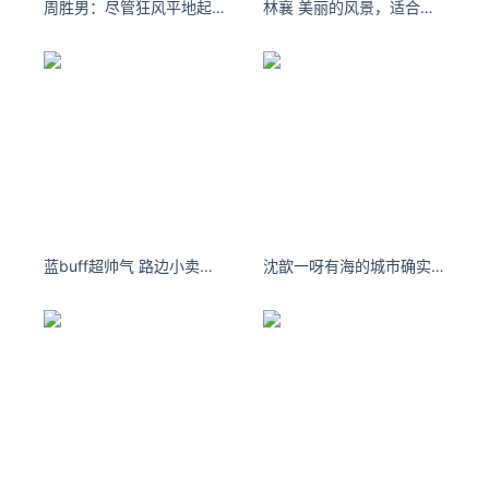
周胜男：尽管狂风平地起，美人如玉剑如虹。
林襄 美丽的风景，适合修心静养的地方
蓝buff超帅气 路边小卖店老板的小柴 苦瓜妹妹
沈歆一呀有海的城市确实浪漫些 ​​​