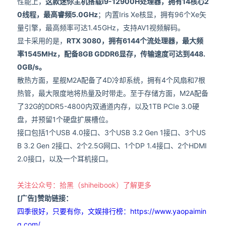
性能上，
这款迷你主机搭载i9-12900H处理器，拥有14核心2
0线程，最高睿频5.0GHz
；内置Iris Xe核显，拥有96个Xe矢
量引擎，最高频率可达1.45GHz，支持AV1视频解码。
显卡采用的是，
RTX 3080，拥有6144个流处理器，最大频
率1545MHz，配备8GB GDDR6显存，传输速度可达到448.
0GB/s。
散热方面，星舰M2A配备了4D冷却系统，拥有4个风扇和7根
热管，最大限度地将热量及时带走。至于存储方面，M2A配备
了32G的DDR5-4800内双通道内存，以及1TB PCIe 3.0硬
盘，并预留1个硬盘扩展槽位。
接口包括1个USB 4.0接口、3个USB 3.2 Gen 1接口、3个US
B 3.2 Gen 2接口、2个2.5G网口、1个DP 1.4接口、2个HDMI
2.0接口，以及一个耳机接口。
关注公众号：拾黑（shiheibook）了解更多
[广告]赞助链接：
四季很好，只要有你，文娱排行榜：https://www.yaopaimin
g.com/