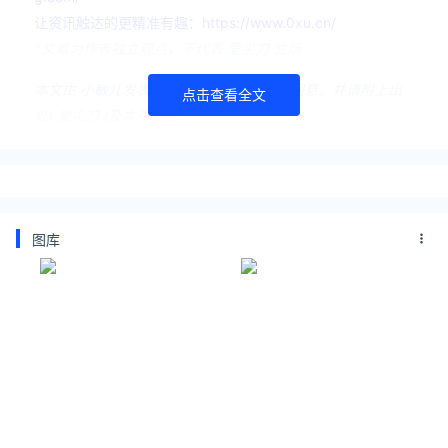
让资讯触达的更精准有趣：https://www.0xu.cn/
*文章为作者独立观点，不代表 爱尖刀 立场
本文由
小敏儿
发表，转载此文章须经作者同意，并请附上出
点击查看全文
处( 爱尖刀 )及本页链接。
原文链接 https://www.ijiandao.com/tech/digi/472063.html
迷你主机
阿迈奇
星舰M2A
阿迈奇星舰M2A
RTX 3080
1545MHz
图库
GDDR6