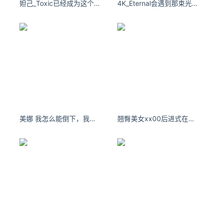
妲己_Toxic已经成为这个时代的网红女神了。
4K_Eternal会遇到那束光 或早或晚
测，弥补现有基准中文覆盖不足的短板
评测维度全面
：涵盖通用图像生成、精确图像编辑、复杂文本
渲染等多类任务，不局限于单一能力
规模适中、易于复现
：1k 条样本在保证评测代表性的同时，
降低了复现门槛和计算成本
生态兼容性好
：与 Qwen-Image、Qwen-Image-Edit 等模型
原生适配，也可用于评测第三方文生图模型
开源协议友好
：Apache-2.0 协议允许商业使用和自由二次开
发
美娜 我怎么能倒下，我身后空无一人。
翘臀美女xx00后进式在阳台图 有时候开玩笑说出的话 往往是潜意识里的真正想法
Qwen-Image-Bench的项目地址
Github仓库
：https://github.com/QwenLM/Qwen-Image-B
ench
HuggingFace模型库
：https://huggingface.co/datasets/Q
wen/Qwen-Image-Bench
arXiv技术论文
：https://arxiv.org/pdf/2605.28091
Qwen-Image-Bench的同类竞品对比
对