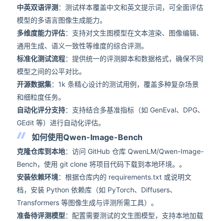
中英双语评测
：测试样本覆盖中文和英文提示词，可全面评估
模型的多语言图像生成能力。
多维度能力评估
：支持对文生图模型在文本渲染、图像编辑、
通用生成、语义一致性等维度的综合评测。
标准化测试流程
：提供统一的评测脚本和数据格式，确保不同
模型之间的公平对比。
开源数据集
：1k 条精心设计的测试用例，覆盖多种复杂场景
和细粒度任务。
自动化评分支持
：支持结合多基准指标（如 GenEval、DPG、
GEdit 等）进行自动化评估。
如何使用Qwen-Image-Bench
克隆仓库到本地
：访问 GitHub 仓库 QwenLM/Qwen-Image-
Bench，使用 git clone 将项目代码下载到本地环境。。
安装依赖环境
：根据仓库内的 requirements.txt 或说明文
档，安装 Python 依赖库（如 PyTorch、Diffusers、
Transformers 等图像生成与评测所需工具）。
准备待评测模型
：配置需要测试的文生图模型，支持本地加载