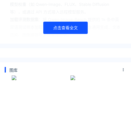
模型权重（如 Qwen-Image、FLUX、Stable Diffusion
等），或通过 API 方式接入远程模型服务。
加载评测数据集
：将 Qwen-Image-Bench 提供的 1k 条中英
双语测试样本加载到评测流程中，数据集包含通用生成、文本
点击查看全文
渲染、图像编辑等多维度提示词。
执行批量图像生成
：运行推理脚本，模型根据数据集中的文本
提示逐条生成对应图像，建议统一输出分辨率（如
1024×1024）和推理参数以保证评测一致性。
运行自动化评测脚本
：调用仓库内置的评测工具，从文本渲染
图库
准确率、语义一致性、图像质量、编辑保真度等维度对生成结
果进行自动打分。
输出并对比评测结果
：生成结构化评测报告，查看模型在各维
度上的得分，支持与其他模型进行横向对比分析。
自定义扩展评测（可选）
：可根据实际需求补充自定义测试用
例，或调整评测指标权重，适配特定业务场景的评估需求。
Qwen-Image-Bench的核心优势
中文场景针对性强
：特别强化中文文本渲染和文化元素理解评