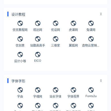
设计教程
优优教程网
视达网
优设网
虎课网
兔课网
优创意
站酷高高手
三维家
翼狐网
造物云营销设计
EICO
设计小咖
字体字形
Fonts2u
字由
字魂网
站长字体
字体视界