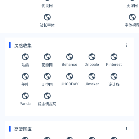
优设网
虎课网
站长字体
字体视
灵感收集
Behance
Dribbble
Pinterest
站酷
花瓣网
UI100DAY
Uimaker
美叶
UI中国
设计癖
Panda
标志情报局
高清图库