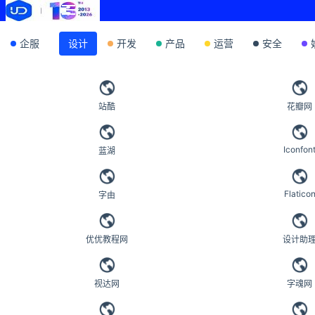
企服
设计
开发
产品
运营
安全
站酷
花瓣网
Iconfon
蓝湖
Flatico
字由
优优教程网
设计助
视达网
字魂网