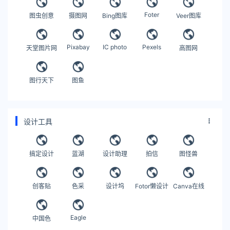
Foter
图虫创意
摄图网
Bing图库
Veer图库
Pixabay
IC photo
Pexels
天堂图片网
高图网
图行天下
图鱼
设计工具
搞定设计
蓝湖
设计助理
拍信
图怪兽
创客贴
色采
设计坞
Fotor懒设计
Canva在线
Eagle
中国色