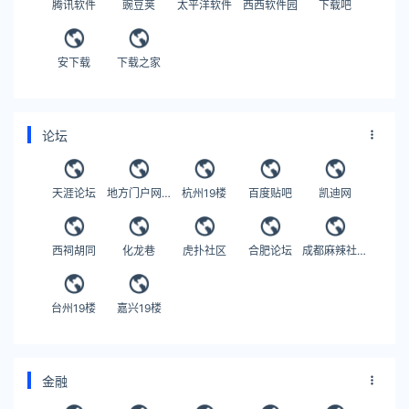
腾讯软件
豌豆荚
太平洋软件
西西软件园
下载吧
安下载
下载之家
论坛
天涯论坛
地方门户网站联盟
杭州19楼
百度贴吧
凯迪网
西祠胡同
化龙巷
虎扑社区
合肥论坛
成都麻辣社区
台州19楼
嘉兴19楼
金融