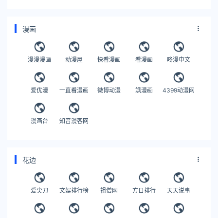
漫画
漫漫漫画
动漫屋
快看漫画
看漫画
咚漫中文
爱优漫
一直看漫画
微博动漫
飒漫画
4399动漫网
漫画台
知音漫客网
花边
爱尖刀
文娱排行榜
祖僧网
方日排行
天天说事