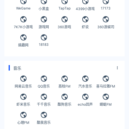
WeGame
TapTap
17173
小黑盒
4399小游戏
7K7K小游戏
游戏网
360游戏
虾说
360游娱司
18183
搞趣网
音乐
网易云音乐
QQ音乐
荔枝FM
汽水音乐
喜马拉雅FM
虾米音乐
千千音乐
酷狗音乐
echo回声
蜻蜓FM
心理FM
酷我音乐