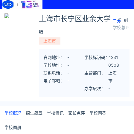
-
上海市长宁区业余大学
纠
分
学校总评
错
上海市
官网地址：
-
学校标识码：
4231
学校地址：
-
0503
联系电话：
-
主管部门：
67
上海
电子邮箱：
-
市
办学层次：
-
学校概况
招生简章
学校资讯
家长点评
学校问答
学校图册