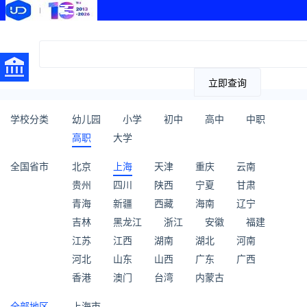
立即查询
学校分类
幼儿园
小学
初中
高中
中职
高职
大学
全国省市
北京
上海
天津
重庆
云南
贵州
四川
陕西
宁夏
甘肃
青海
新疆
西藏
海南
辽宁
吉林
黑龙江
浙江
安徽
福建
江苏
江西
湖南
湖北
河南
河北
山东
山西
广东
广西
香港
澳门
台湾
内蒙古
全部地区
上海市