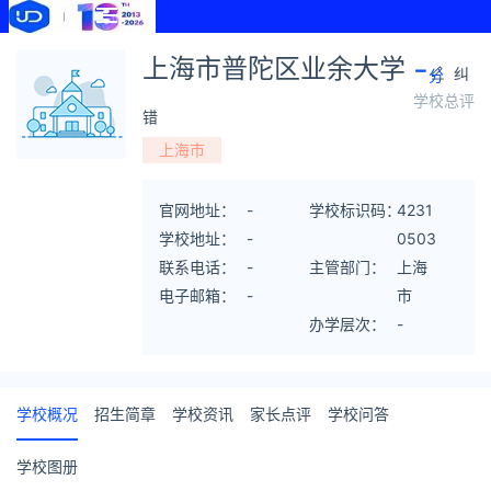
-
上海市普陀区业余大学
纠
分
学校总评
错
上海市
官网地址：
-
学校标识码：
4231
学校地址：
-
0503
联系电话：
-
主管部门：
69
上海
电子邮箱：
-
市
办学层次：
-
学校概况
招生简章
学校资讯
家长点评
学校问答
学校图册