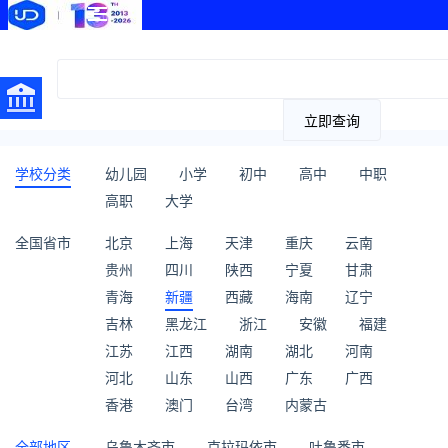
立即查询
学校分类
幼儿园
小学
初中
高中
中职
高职
大学
全国省市
北京
上海
天津
重庆
云南
贵州
四川
陕西
宁夏
甘肃
青海
新疆
西藏
海南
辽宁
吉林
黑龙江
浙江
安徽
福建
江苏
江西
湖南
湖北
河南
河北
山东
山西
广东
广西
香港
澳门
台湾
内蒙古
全部地区
乌鲁木齐市
克拉玛依市
吐鲁番市