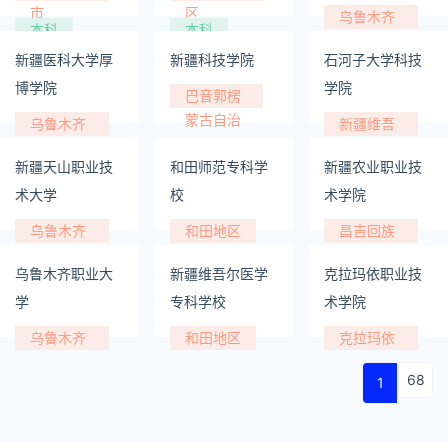
市
区
乌鲁木齐
本科
本科
市
本科
新疆医科大学厚
新疆科技学院
石河子大学科技
博学院
学院
巴音郭楞
蒙古自治
乌鲁木齐
新疆维吾
州
市
尔自治区
本科
本科
本科
新疆天山职业技
和田师范专科学
新疆农业职业技
术大学
校
术学院
乌鲁木齐
和田地区
昌吉回族
市
自治州
专科
本科
专科
乌鲁木齐职业大
新疆维吾尔医学
克拉玛依职业技
学
专科学校
术学院
乌鲁木齐
和田地区
克拉玛依
市
市
专科
专科
专科
68
1