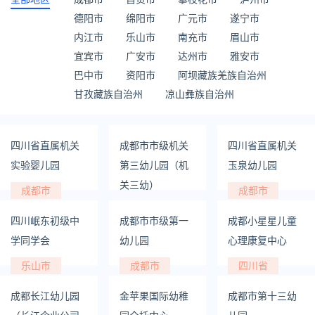
德阳市
绵阳市
广元市
遂宁市
内江市
乐山市
南充市
眉山市
宜宾市
广安市
达州市
雅安市
巴中市
资阳市
阿坝藏族羌族自治州
甘孜藏族自治州
凉山彝族自治州
四川省直属机关
成都市市级机关
四川省直属机关
实验婴儿园
第三幼儿园（机
玉泉幼儿园
关三幼）
成都市
成都市
成都市
四川岷东初级中
成都市市级第一
成都小星星儿童
学同学会
幼儿园
心理康复中心
乐山市
成都市
四川省
成都长江幼儿园
金苹果国际幼稚
成都市第十三幼