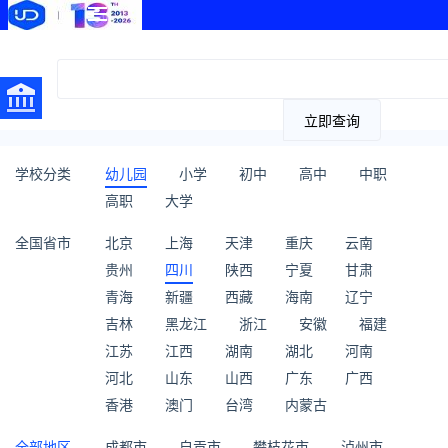
立即查询
学校分类
幼儿园
小学
初中
高中
中职
高职
大学
全国省市
北京
上海
天津
重庆
云南
贵州
四川
陕西
宁夏
甘肃
青海
新疆
西藏
海南
辽宁
吉林
黑龙江
浙江
安徽
福建
江苏
江西
湖南
湖北
河南
河北
山东
山西
广东
广西
香港
澳门
台湾
内蒙古
全部地区
成都市
自贡市
攀枝花市
泸州市