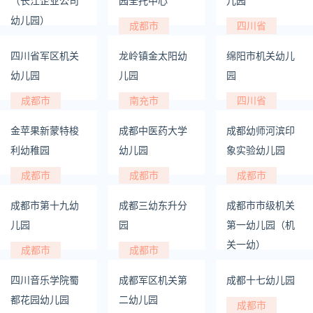
（长江企业公司
园全托中心
儿园
幼儿园）
成都市
四川省
成都市
四川省军区机关
龙岭镇金太阳幼
绵阳市机关幼儿
幼儿园
儿园
园
成都市
南充市
四川省
金苹果新蒙特梭
成都中医药大学
成都幼师河滨印
利幼稚园
幼儿园
象实验幼儿园
成都市
成都市
成都市
成都市第十九幼
成都三幼东升分
成都市市级机关
儿园
园
第一幼儿园（机
关一幼）
成都市
成都市
成都市
四川音乐学院蜀
成都军区机关第
成都十七幼儿园
都花园幼儿园
二幼儿园
成都市