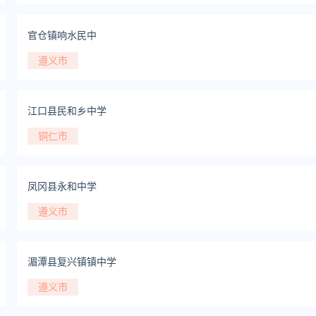
官仓镇响水民中
遵义市
江口县民和乡中学
铜仁市
凤冈县永和中学
遵义市
湄潭县复兴镇镇中学
遵义市