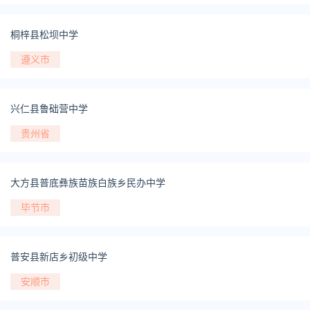
桐梓县松坝中学
遵义市
兴仁县鲁础营中学
贵州省
大方县普底彝族苗族白族乡民办中学
毕节市
普安县新店乡初级中学
安顺市