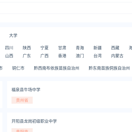
大学
四川
陕西
宁夏
甘肃
青海
新疆
西藏
山西
广东
广西
香港
澳门
台湾
内蒙古
市
铜仁市
黔西南布依族苗族自治州
黔东南苗族侗族自治州
福泉县牛场中学
贵州省
开阳县龙岗初级职业中学
贵阳市