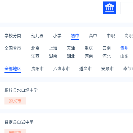
学校分类
幼儿园
小学
初中
高中
中职
高职
全国省市
北京
上海
天津
重庆
云南
贵州
江西
湖南
湖北
河南
河北
山东
全部地区
贵阳市
六盘水市
遵义市
安顺市
毕节
桐梓县水口坪中学
遵义市
普定县白岩中学
安顺市