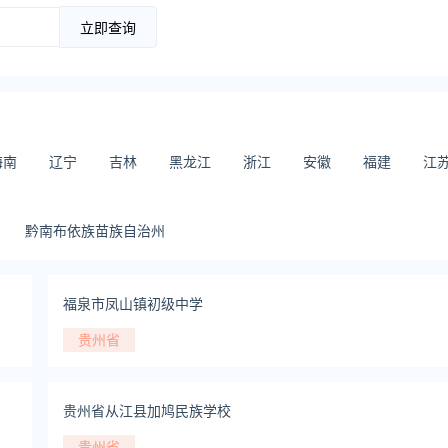
立即查询
海南
辽宁
吉林
黑龙江
浙江
安徽
福建
江
黔南布依族苗族自治州
福泉市凤山镇初级中学
贵州省
贵州省从江县加鸠民族学校
贵州省