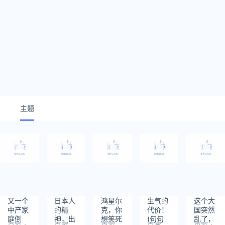
主题
又一个
日本人
鸿星尔
生气的
这个大
中产家
的精
克，你
代价！
国突然
庭倒
神，出
想笑死
(句句
乱了，
百家
百家
百家
百家
百家