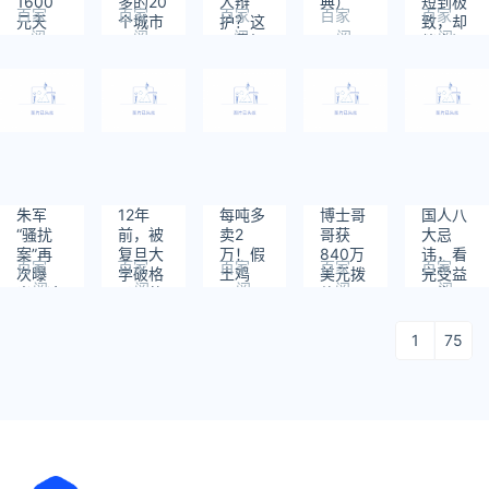
1600
多的20
人辩
典）
短到极
百家
百家
百家
百家
百家
元天
个城市
护？这
致，却
阅
阅
阅
阅
阅
价！
是最好
催人泪
读：
读：
读：
读：
读：
“药中
答案！
下（献
1084
1268
1082
748
1747
茅台”
给父亲
片仔癀
节）
究竟是
什么来
路？
朱军
12年
每吨多
博士哥
国人八
“骚扰
前，被
卖2
哥获
大忌
案”再
复旦大
万！假
840万
讳，看
百家
百家
百家
百家
百家
次曝
学破格
土鸡
美元拨
完受益
阅
阅
阅
阅
阅
光：这
录取的
蛋，正
款，王
一生
读：
读：
读：
读：
读：
一次，
38岁三
在流入
力宏：
992
1881
744
1828
703
终究是
轮车
14亿人
在我们
1
75
输
夫，如
的餐桌
家，我
了......
今怎么
是最弱
样了？
的