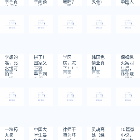
下！真
了问题
我吗？
入骨)
中国人
阅
阅
阅
阅
阅
的别乱
一定要
读：
读：
读：
读：
读：
买保
小心
993
1253
1269
937
885
险，坑
了！
你没商
量！
李想的
拼了！
学区
韩国色
保姆纵
嘴，比
国家又
房，凉
情业真
火案四
水银可
下狠
了！！！
相
年后，
百家
百家
百家
百家
百家
怕
手！刺
林生斌
阅
阅
阅
阅
阅
激生三
再婚生
读：
读：
读：
读：
读：
胎的绝
女，前
1269
883
1198
2694
1824
招来
妻家属
了？
首次发
声：他
欺骗了
太多人
一粒药
中国大
律师干
灵魂高
10篇微
丸卖
学生最
嘛为坏
处（经
小说，