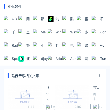
相似软件
QQ
网
酷
汽
酷
喜
虾
音
易
狗
水
我
马
米
乐
云
音
音
音
拉
音
千
全
VIPER
Win
Winyl
多
Xion
音
乐
乐
乐
雅
乐
千
民
HiFi
CD
米
audio
乐
音
K
DJ
player
RadioMaximus
野
小
TimingLaba（定
电
绿
Mc
乐
歌
狼
猪
时
音
茵
爱
MC
电
播
基
多
好
Spotify
波
djay
Adobe
Audio
网
iTunes
词
台
放
调
媒
者-
点
Pro
Audition
Hijack
易
For
宝
音
查
体
Box
音
AI
云
Win7
盒
乐）
询
定
酷我音乐相关文章
乐
音
器
时
乐
播
《黑神话：悟空》开场主题曲在QQ音乐、酷狗、酷我正式首发
罗志祥发新歌 孟美岐工作室重新营业？
for
放
Mac
今
周
系
天
末
上
统
愉
Swag.Live
aiu
1142
站
2297
站
午
快！