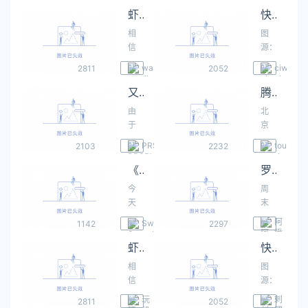
阅
内
阅
内
10
恰
虾米音乐要复活？
快手宠物短视频单日最高播放量达7亿；酷我畅听：已吸引数万名垂类主播入驻；触宝年营收将超5亿美元丨猬报
点，
逢
相
图
《黑
年
信
源：
神
末
喜
微
话：
上
wanjitv
ciweigo
2811
站
2052
站
欢
博@
悟
周
阅
内
阅
内
听
段
又一档现象级节目，酷我音乐打造文化节目新“榜样”
腾讯同意收购海洋音乐控股权 对后者估值27亿美元
空》
娱
歌
子
正
乐
由
北
的
楼
式
圈
于
京
小
非
解
盛
社
时
伙
常
PRSPY007
touzi
2103
站
2232
站
禁。
典
会
间7
伴
深
阅
内
阅
内
现
活
舆
月
《黑神话：悟空》开场主题曲在QQ音乐、酷狗、酷我正式首发
罗志祥发新歌 孟美岐工作室重新营业？
最
奥
在，
动
论
14
近
《2020
今
周
官
接
变
日
一
快
天
末
方
二
化
消
定
手
上
愉
宣
连
和
息，
阿
Swag.Live
1142
爱
2297
爱
听
宠
午
快！
布
三
鳅
大
据
阅
尖
阅
尖
说
物
10
恰
开
好
虾米音乐要复活？
快手宠物短视频单日最高播放量达7亿；酷我畅听：已吸引数万名垂类主播入驻；触宝年营收将超5亿美元丨猬报
众
《华
刀
刀
了
生
点，
逢
场
不
审
尔
相
图
一
态
《黑
年
主
热
美
街
信
源：
件
报
神
末
题
闹，
疲
日
喜
微
好
告》：
话：
上
曲
玩
这
刺
2811
爱
2052
爱
倦
报》
欢
博@