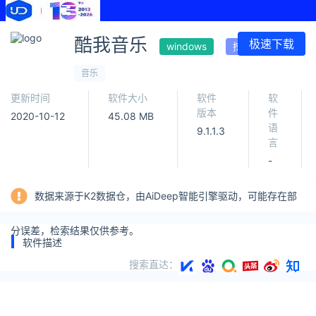
酷我音乐
极速下载
windows
挖词
音乐
更新时间
软件大小
软件
软
版本
件
2020-10-12
45.08 MB
语
9.1.1.3
言
-
数据来源于K2数据仓，由AiDeep智能引擎驱动，可能存在部
分误差，检索结果仅供参考。
软件描述
搜索直达：