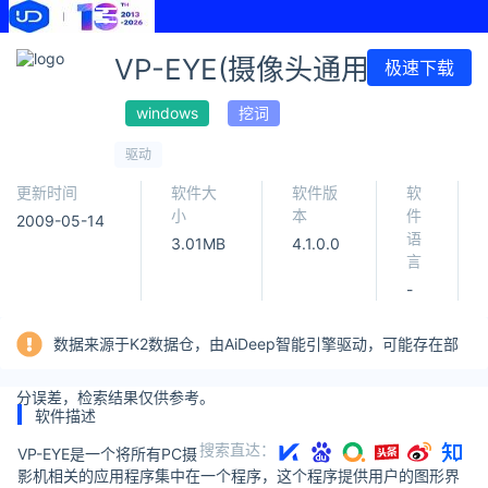
VP-EYE(摄像头通用驱动)
极速下载
windows
挖词
驱动
更新时间
软件大
软件版
软
小
本
件
2009-05-14
语
3.01MB
4.1.0.0
言
-
数据来源于K2数据仓，由AiDeep智能引擎驱动，可能存在部
分误差，检索结果仅供参考。
软件描述
搜索直达：
VP-EYE是一个将所有PC摄
影机相关的应用程序集中在一个程序，这个程序提供用户的图形界