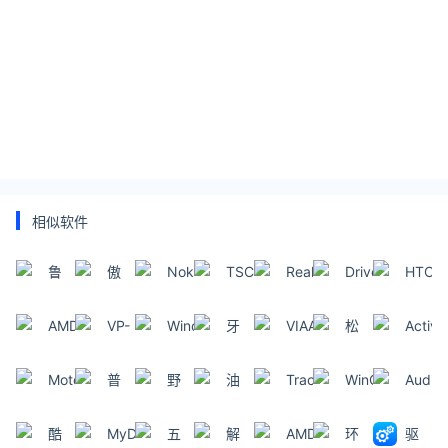
相似软件
鲁
傲
Nokia
TSC
Realtek
Driver
HTC
大
梅
Software
TTP-
High
Checker
Sync
师
分
Updater
244
Definition
AMD
VP-
Windows
牙
VIAAC97
松
Active
区
Plus
Audio
ATI
EYE(摄
XP
科
声
下
助
Driver
Radeon
像
Service
传
音
DP-
Motorola
普
野
油
Trackpad++
WinCDEmu
Audiot
手
HD
头
Pack
感
芯
8020P
数
瑞
狼
米
MAYA
系
通
2
器
片
驱
据
尔
KX3552
家
EX
酷
MyDrivers
五
解
AMD
环
驱
列
用
驱
Combo
动