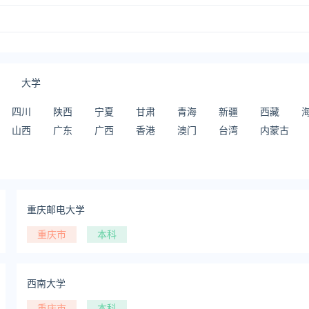
大学
四川
陕西
宁夏
甘肃
青海
新疆
西藏
山西
广东
广西
香港
澳门
台湾
内蒙古
重庆邮电大学
重庆市
本科
西南大学
重庆市
本科