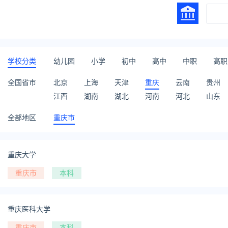
学校分类
幼儿园
小学
初中
高中
中职
高职
全国省市
北京
上海
天津
重庆
云南
贵州
江西
湖南
湖北
河南
河北
山东
全部地区
重庆市
重庆大学
重庆市
本科
重庆医科大学
重庆市
本科