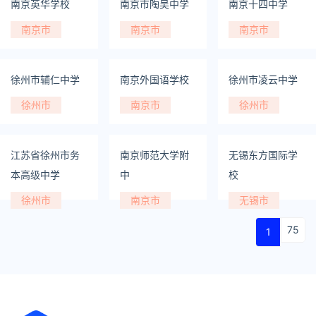
南京英华学校
南京市陶吴中学
南京十四中学
南京市
南京市
南京市
徐州市辅仁中学
南京外国语学校
徐州市凌云中学
徐州市
南京市
徐州市
江苏省徐州市务
南京师范大学附
无锡东方国际学
本高级中学
中
校
徐州市
南京市
无锡市
75
1