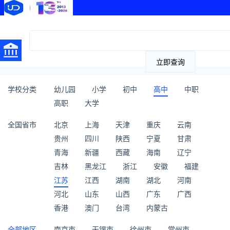
立即查询
学校分类
幼儿园
小学
初中
高中
中职
高职
大学
全国省市
北京
上海
天津
重庆
云南
贵州
四川
陕西
宁夏
甘肃
青海
新疆
西藏
海南
辽宁
吉林
黑龙江
浙江
安徽
福建
江苏
江西
湖南
湖北
河南
河北
山东
山西
广东
广西
香港
澳门
台湾
内蒙古
全部地区
南京市
无锡市
徐州市
常州市