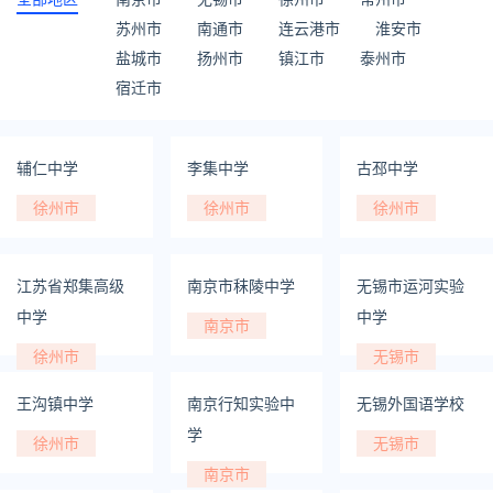
苏州市
南通市
连云港市
淮安市
盐城市
扬州市
镇江市
泰州市
宿迁市
辅仁中学
李集中学
古邳中学
徐州市
徐州市
徐州市
江苏省郑集高级
南京市秣陵中学
无锡市运河实验
中学
中学
南京市
徐州市
无锡市
王沟镇中学
南京行知实验中
无锡外国语学校
学
徐州市
无锡市
南京市