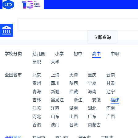
立即查询
学校分类
幼儿园
小学
初中
高中
中职
高职
大学
全国省市
北京
上海
天津
重庆
云南
贵州
四川
陕西
宁夏
甘肃
青海
新疆
西藏
海南
辽宁
吉林
黑龙江
浙江
安徽
福建
江苏
江西
湖南
湖北
河南
河北
山东
山西
广东
广西
香港
澳门
台湾
内蒙古
全部地区
福州市
厦门市
莆田市
三明市