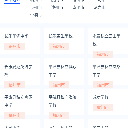
泉州市
漳州市
南平市
龙岩市
宁德市
长乐华侨中学
长乐民生学校
永泰私立云山学
校
福州市
福州市
福州市
长乐夏威英语学
平潭县私立城东
平潭县私立岚华
校
中学
中学
福州市
福州市
福州市
平潭县私立育英
平潭县私立海滨
成功学校
中学
学校
厦门市
福州市
福州市
大同中学
厦门康桥中学
灌口中学