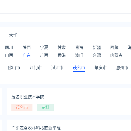
大学
四川
陕西
宁夏
甘肃
青海
新疆
西藏
山西
广东
广西
香港
澳门
台湾
内蒙古
佛山市
江门市
湛江市
茂名市
肇庆市
惠州市
茂名职业技术学院
茂名市
专科
广东茂名农林科技职业学院