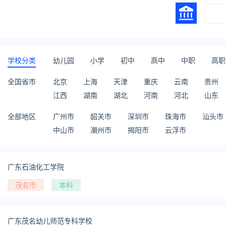
学校分类
幼儿园
小学
初中
高中
中职
高职
全国省市
北京
上海
天津
重庆
云南
贵州
江西
湖南
湖北
河南
河北
山东
全部地区
广州市
韶关市
深圳市
珠海市
汕头市
中山市
潮州市
揭阳市
云浮市
广东石油化工学院
茂名市
本科
广东茂名幼儿师范专科学校