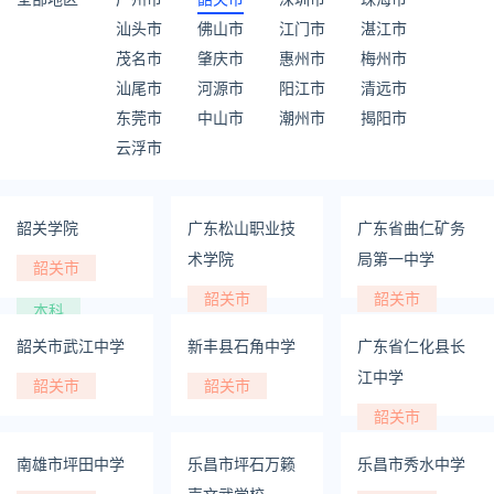
汕头市
佛山市
江门市
湛江市
茂名市
肇庆市
惠州市
梅州市
汕尾市
河源市
阳江市
清远市
东莞市
中山市
潮州市
揭阳市
云浮市
韶关学院
广东松山职业技
广东省曲仁矿务
术学院
局第一中学
韶关市
韶关市
韶关市
本科
专科
韶关市武江中学
新丰县石角中学
广东省仁化县长
江中学
韶关市
韶关市
韶关市
南雄市坪田中学
乐昌市坪石万籁
乐昌市秀水中学