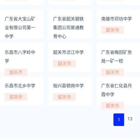
广东省大宝山矿
广东省韶关钢铁
南雄市邓坊中学
业有限公司第一
集团公司普通教
韶关市
中学
育中心
韶关市
韶关市
乐昌市八字岭中
韶关市浈江中学
广东省梅田矿务
学
局一矿一校
韶关市
韶关市
韶关市
乐昌市北乡中学
始兴县顿岗中学
广东省仁化县丹
霞中学
韶关市
韶关市
韶关市
13
1