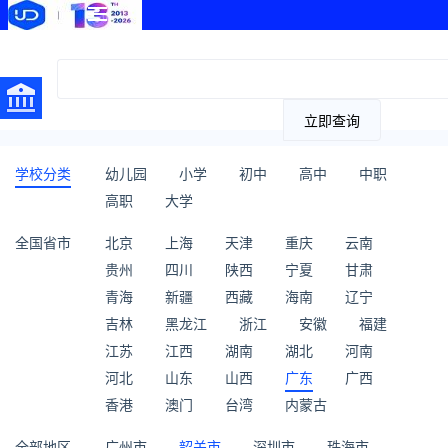
立即查询
学校分类
幼儿园
小学
初中
高中
中职
高职
大学
全国省市
北京
上海
天津
重庆
云南
贵州
四川
陕西
宁夏
甘肃
青海
新疆
西藏
海南
辽宁
吉林
黑龙江
浙江
安徽
福建
江苏
江西
湖南
湖北
河南
河北
山东
山西
广东
广西
香港
澳门
台湾
内蒙古
全部地区
广州市
韶关市
深圳市
珠海市