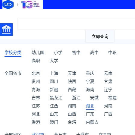
立即查询
学校分类
幼儿园
小学
初中
高中
中职
高职
大学
全国省市
北京
上海
天津
重庆
云南
贵州
四川
陕西
宁夏
甘肃
青海
新疆
西藏
海南
辽宁
吉林
黑龙江
浙江
安徽
福建
江苏
江西
湖南
湖北
河南
河北
山东
山西
广东
广西
香港
澳门
台湾
内蒙古
全部地区
武汉市
黄石市
十堰市
宜昌市