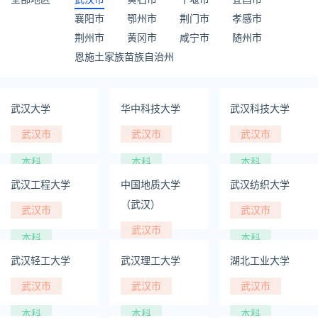
襄阳市
鄂州市
荆门市
孝感市
荆州市
黄冈市
咸宁市
随州市
恩施土家族苗族自治州
武汉大学
华中科技大学
武汉科技大学
武汉市
武汉市
武汉市
本科
本科
本科
武汉工程大学
中国地质大学
武汉纺织大学
（武汉）
武汉市
武汉市
武汉市
本科
本科
本科
武汉轻工大学
武汉理工大学
湖北工业大学
武汉市
武汉市
武汉市
本科
本科
本科