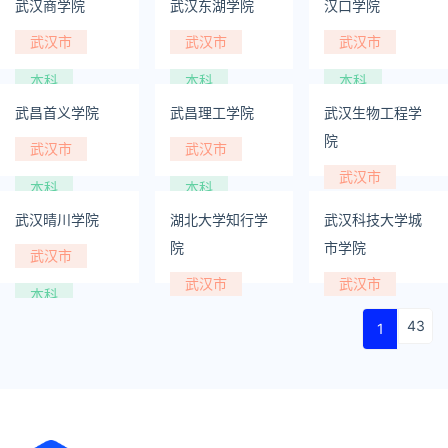
武汉商学院
武汉东湖学院
汉口学院
武汉市
武汉市
武汉市
本科
本科
本科
武昌首义学院
武昌理工学院
武汉生物工程学
院
武汉市
武汉市
武汉市
本科
本科
本科
武汉晴川学院
湖北大学知行学
武汉科技大学城
院
市学院
武汉市
武汉市
武汉市
本科
本科
本科
43
1