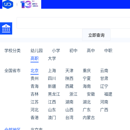
立即查询
学校分类
幼儿园
小学
初中
高中
中职
高职
大学
全国省市
北京
上海
天津
重庆
云南
贵州
四川
陕西
宁夏
甘肃
青海
新疆
西藏
海南
辽宁
吉林
黑龙江
浙江
安徽
福建
江苏
江西
湖南
湖北
河南
河北
山东
山西
广东
广西
香港
澳门
台湾
内蒙古
全部地区
北京市