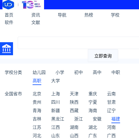
首页
资讯
导航
热榜
学校
软件
文献
立即查询
学校分类
幼儿园
小学
初中
高中
中职
高职
大学
全国省市
北京
上海
天津
重庆
云南
贵州
四川
陕西
宁夏
甘肃
青海
新疆
西藏
海南
辽宁
吉林
黑龙江
浙江
安徽
福建
江苏
江西
湖南
湖北
河南
河北
山东
山西
广东
广西