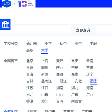
立即查询
学校分类
幼儿园
小学
初中
高中
中职
高职
大学
全国省市
北京
上海
天津
重庆
云南
贵州
四川
陕西
宁夏
甘肃
青海
新疆
西藏
海南
辽宁
吉林
黑龙江
浙江
安徽
福建
江苏
江西
湖南
湖北
河南
河北
山东
山西
广东
广西
香港
澳门
台湾
内蒙古
全部地区
福州市
厦门市
莆田市
三明市