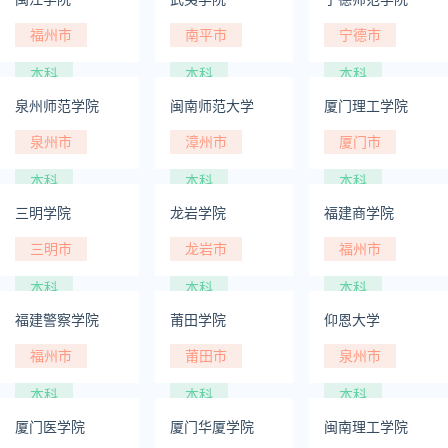
福州市
南平市
宁德市
本科
本科
本科
泉州师范学院
闽南师范大学
厦门理工学院
泉州市
漳州市
厦门市
本科
本科
本科
三明学院
龙岩学院
福建商学院
三明市
龙岩市
福州市
本科
本科
本科
福建警察学院
莆田学院
仰恩大学
福州市
莆田市
泉州市
本科
本科
本科
厦门医学院
厦门华厦学院
闽南理工学院