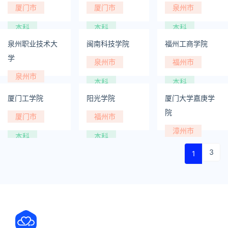
厦门市
厦门市
泉州市
本科
本科
本科
泉州职业技术大
闽南科技学院
福州工商学院
学
泉州市
福州市
泉州市
本科
本科
本科
厦门工学院
阳光学院
厦门大学嘉庚学
院
厦门市
福州市
漳州市
本科
本科
本科
3
1