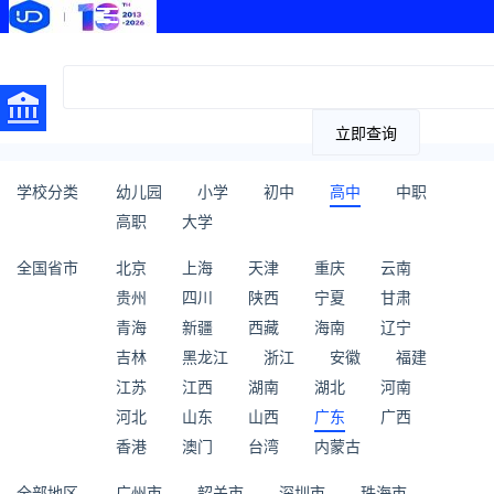
立即查询
学校分类
幼儿园
小学
初中
高中
中职
高职
大学
全国省市
北京
上海
天津
重庆
云南
贵州
四川
陕西
宁夏
甘肃
青海
新疆
西藏
海南
辽宁
吉林
黑龙江
浙江
安徽
福建
江苏
江西
湖南
湖北
河南
河北
山东
山西
广东
广西
香港
澳门
台湾
内蒙古
全部地区
广州市
韶关市
深圳市
珠海市