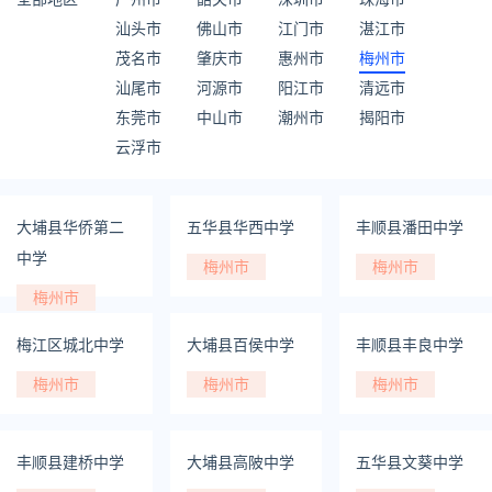
汕头市
佛山市
江门市
湛江市
茂名市
肇庆市
惠州市
梅州市
汕尾市
河源市
阳江市
清远市
东莞市
中山市
潮州市
揭阳市
云浮市
大埔县华侨第二
五华县华西中学
丰顺县潘田中学
中学
梅州市
梅州市
梅州市
梅江区城北中学
大埔县百侯中学
丰顺县丰良中学
梅州市
梅州市
梅州市
丰顺县建桥中学
大埔县高陂中学
五华县文葵中学