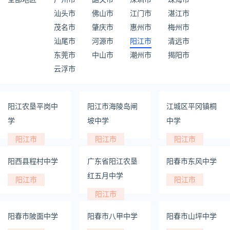
汕头市
佛山市
江门市
湛江市
茂名市
肇庆市
惠州市
梅州市
汕尾市
河源市
阳江市
清远市
东莞市
中山市
潮州市
揭阳市
云浮市
阳江农垦平岗中
阳江市海陵岛闸
江城区平冈镇桐
学
坡中学
中学
阳江市
阳江市
阳江市
阳西县程村中学
广东省阳江农垦
阳春市东风中学
红五月中学
阳江市
阳江市
阳江市
阳春市陂面中学
阳春市八甲中学
阳春市山坪中学