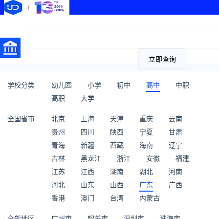
立即查询
学校分类
幼儿园
小学
初中
高中
中职
高职
大学
全国省市
北京
上海
天津
重庆
云南
贵州
四川
陕西
宁夏
甘肃
青海
新疆
西藏
海南
辽宁
吉林
黑龙江
浙江
安徽
福建
江苏
江西
湖南
湖北
河南
河北
山东
山西
广东
广西
香港
澳门
台湾
内蒙古
全部地区
广州市
韶关市
深圳市
珠海市